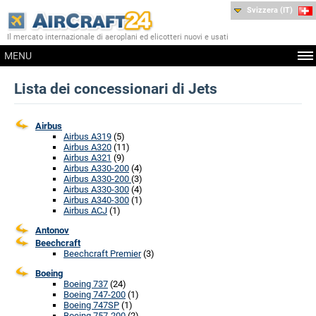
Svizzera (IT)
Il mercato internazionale di aeroplani ed elicotteri nuovi e usati
MENU
Lista dei concessionari di Jets
Airbus
Airbus A319
(5)
Airbus A320
(11)
Airbus A321
(9)
Airbus A330-200
(4)
Airbus A330-200
(3)
Airbus A330-300
(4)
Airbus A340-300
(1)
Airbus ACJ
(1)
Antonov
Beechcraft
Beechcraft Premier
(3)
Boeing
Boeing 737
(24)
Boeing 747-200
(1)
Boeing 747SP
(1)
Boeing 757-200
(2)