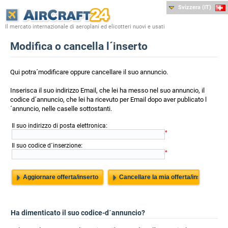
Svizzera (IT)
Il mercato internazionale di aeroplani ed elicotteri nuovi e usati
Modifica o cancella l´inserto
Qui potra´modificare oppure cancellare il suo annuncio.
Inserisca il suo indirizzo Email, che lei ha messo nel suo annuncio, il
codice d´annuncio, che lei ha ricevuto per Email dopo aver publicato l
´annuncio, nelle caselle sottostanti.
:
Il suo indirizzo di posta elettronica
*
:
Il suo codice d´inserzione
*
Ha dimenticato il suo codice-d´annuncio?