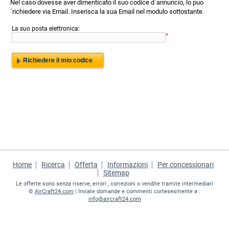
Nel caso dovesse aver dimenticato il suo codice d´annuncio, lo puo
´richiedere via Email. Inserisca la sua Email nel modulo sottostante.
:
La suo posta elettronica
*
Home
Ricerca
Offerta
Informazioni
Per concessionari
Sitemap
Le offerte sono senza riserve, errori , correzioni o vendite tramite intermediari
©
AirCraft24.com
| Inviate domande e commenti cortesesmente a :
info@aircraft24.com