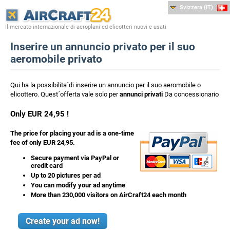
Svizzera (IT)
Il mercato internazionale di aeroplani ed elicotteri nuovi e usati
Inserire un annuncio privato per il suo
aeromobile privato
Qui ha la possibilita´di inserire un annuncio per il suo aeromobile o
elicottero. Quest´offerta vale solo per
annunci privati
Da concessionario
X
Only EUR 24,95 !
The price for placing your ad is a one-time
fee of
only EUR 24,95
.
Secure payment via PayPal or
credit card
Up to 20 pictures per ad
You can modify your ad anytime
More than 230,000 visitors on AirCraft24 each month
Create your ad now!