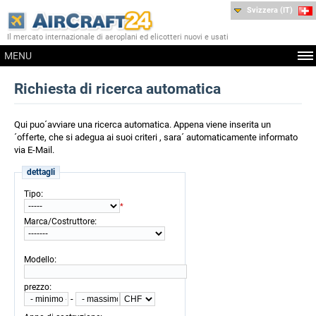
Svizzera (IT)
Il mercato internazionale di aeroplani ed elicotteri nuovi e usati
MENU
Richiesta di ricerca automatica
Qui puo´avviare una ricerca automatica. Appena viene inserita un
´offerte, che si adegua ai suoi criteri , sara´ automaticamente informato
via E-Mail.
dettagli
:
Tipo
*
:
Marca/Costruttore
:
Modello
:
prezzo
-