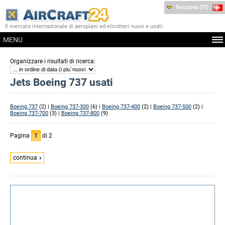
Svizzera (IT)
Il mercato internazionale di aeroplani ed elicotteri nuovi e usati
MENU
:
Organizzare i risultati di ricerca
Jets Boeing 737 usati
Boeing 737
(2) |
Boeing 737-300
(6) |
Boeing 737-400
(2) |
Boeing 737-500
(2) |
Boeing 737-700
(3) |
Boeing 737-800
(9)
Pagina
1
di 2
continua