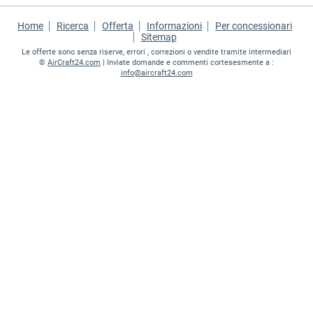
Home
Ricerca
Offerta
Informazioni
Per concessionari
Sitemap
Le offerte sono senza riserve, errori , correzioni o vendite tramite intermediari
©
AirCraft24.com
| Inviate domande e commenti cortesesmente a :
info@aircraft24.com