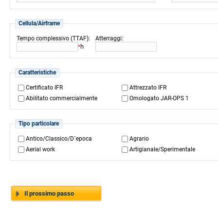
Cellula/Airframe
:
:
Tempo complessivo (TTAF)
Atterraggi
h
*
Caratteristiche
Certificato IFR
Attrezzato IFR
Abilitato commercialmente
Omologato JAR-OPS 1
Tipo particolare
Antico/Classico/D´epoca
Agrario
Aerial work
Artigianale/Sperimentale
Il prossimo passo