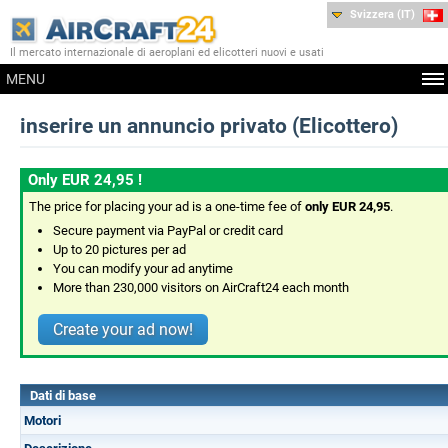
Svizzera (IT)
Il mercato internazionale di aeroplani ed elicotteri nuovi e usati
MENU
inserire un annuncio privato (Elicottero)
Only EUR 24,95 !
The price for placing your ad is a one-time fee of
only EUR 24,95
.
Secure payment via PayPal or credit card
Up to 20 pictures per ad
You can modify your ad anytime
More than 230,000 visitors on AirCraft24 each month
Create your ad now!
Dati di base
Motori