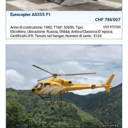
Eurocopter AS355 F1
CHF 786'007
Anno di costruzione: 1982; TTAF: 5265h; Tipo:
US$ 970'000
Elicottero; Ubicazione: Russia, Ìîñêâà; Antico/Classico/D´epoca;
Certificato IFR, Tenuto nel hangar; Numero di serie.: 5124