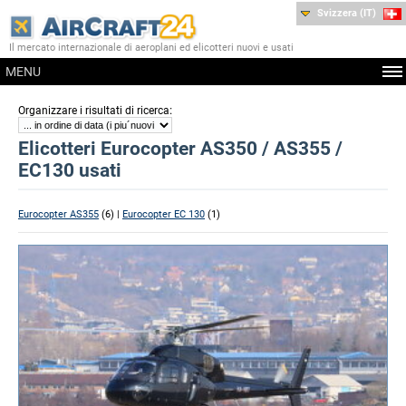
Svizzera (IT)
Il mercato internazionale di aeroplani ed elicotteri nuovi e usati
MENU
:
Organizzare i risultati di ricerca
Elicotteri Eurocopter AS350 / AS355 /
EC130 usati
Eurocopter AS355
(6) |
Eurocopter EC 130
(1)