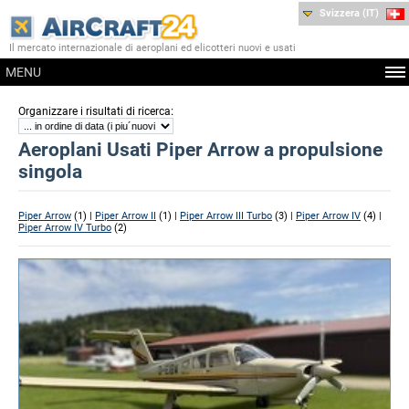
Svizzera (IT)
Il mercato internazionale di aeroplani ed elicotteri nuovi e usati
MENU
:
Organizzare i risultati di ricerca
Aeroplani Usati Piper Arrow a propulsione
singola
Piper Arrow
(1) |
Piper Arrow II
(1) |
Piper Arrow III Turbo
(3) |
Piper Arrow IV
(4) |
Piper Arrow IV Turbo
(2)