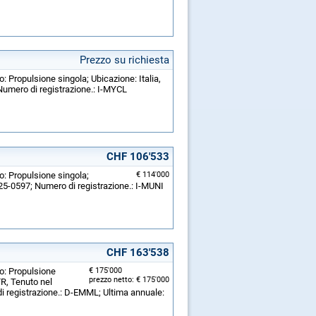
Prezzo su richiesta
: Propulsione singola; Ubicazione: Italia,
 Numero di registrazione.: I-MYCL
CHF 106'533
o: Propulsione singola;
€ 114'000
: 25-0597; Numero di registrazione.: I-MUNI
CHF 163'538
o: Propulsione
€ 175'000
prezzo netto: € 175'000
FR, Tenuto nel
i registrazione.: D-EMML; Ultima annuale: