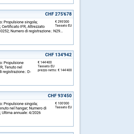
CHF 275'678
o: Propulsione singola;
€ 295'000
Tassato EU
ertificato IFR, Attrezzato
-0252; Numero di registrazione.: N29...
CHF 134'942
o: Propulsione
€ 144'400
Tassato EU
FR, Tenuto nel
prezzo netto: € 144'400
 registrazione.: D-
CHF 93'450
o: Propulsione singola;
€ 100'000
Tassato EU
Tenuto nel hangar; Numero di
]; Ultima annuale: 4/2026