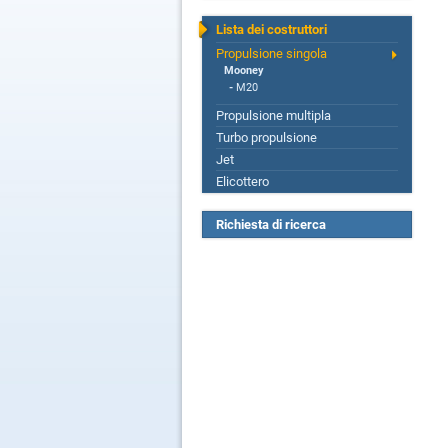
Lista dei costruttori
Propulsione singola
Mooney
-
M20
Propulsione multipla
Turbo propulsione
Jet
Elicottero
Richiesta di ricerca