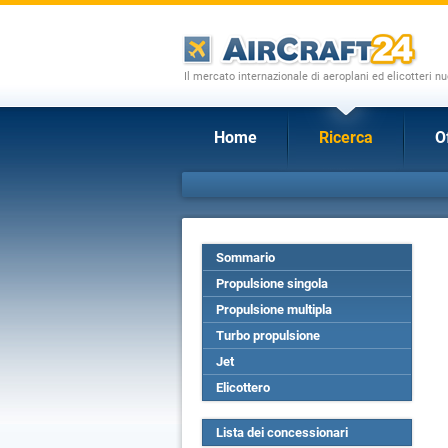
Il mercato internazionale di aeroplani ed elicotteri nu
Home
Ricerca
O
Sommario
Propulsione singola
Propulsione multipla
Turbo propulsione
Jet
Elicottero
Lista dei concessionari