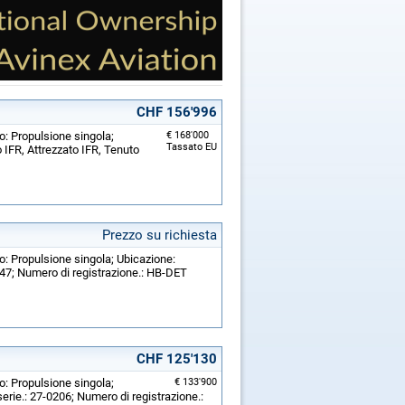
CHF 156'996
o: Propulsione singola;
€ 168'000
Tassato EU
o IFR, Attrezzato IFR, Tenuto
Prezzo su richiesta
o: Propulsione singola; Ubicazione:
947; Numero di registrazione.: HB-DET
CHF 125'130
o: Propulsione singola;
€ 133'900
erie.: 27-0206; Numero di registrazione.: