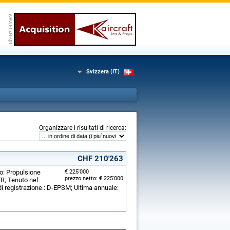
Svizzera (IT)
:
Organizzare i risultati di ricerca
CHF 210'263
o: Propulsione
€ 225'000
prezzo netto: € 225'000
FR, Tenuto nel
i registrazione.: D-EPSM; Ultima annuale: