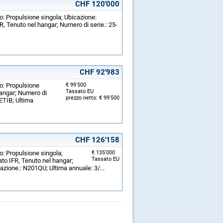
CHF 120'000
o: Propulsione singola; Ubicazione:
FR, Tenuto nel hangar; Numero di serie.: 25-
CHF 92'983
o: Propulsione
€ 99'500
Tassato EU
hangar; Numero di
prezzo netto: € 99'500
-ETIB; Ultima
CHF 126'158
o: Propulsione singola;
€ 135'000
Tassato EU
ato IFR, Tenuto nel hangar;
azione.: N201QU; Ultima annuale: 3/...