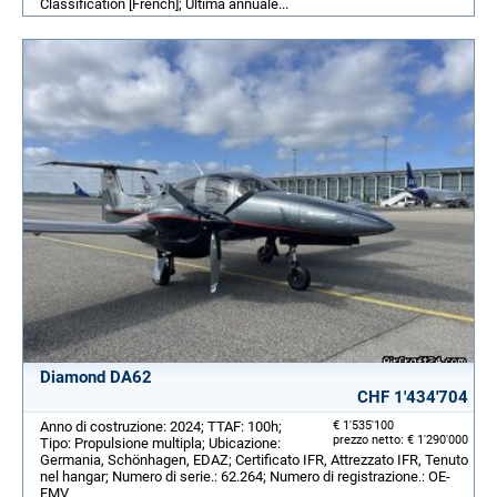
Classification [French]; Ultima annuale...
Diamond DA62
CHF 1'434'704
Anno di costruzione: 2024; TTAF: 100h;
€ 1'535'100
prezzo netto: € 1'290'000
Tipo: Propulsione multipla; Ubicazione:
Germania, Schönhagen, EDAZ; Certificato IFR, Attrezzato IFR, Tenuto
nel hangar; Numero di serie.: 62.264; Numero di registrazione.: OE-
FMV