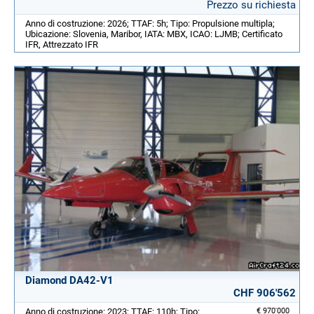
Prezzo su richiesta
Anno di costruzione: 2026; TTAF: 5h; Tipo: Propulsione multipla;
Ubicazione: Slovenia, Maribor, IATA: MBX, ICAO: LJMB; Certificato
IFR, Attrezzato IFR
Diamond DA42-V1
CHF 906'562
Anno di costruzione: 2023; TTAF: 110h; Tipo:
€ 970'000