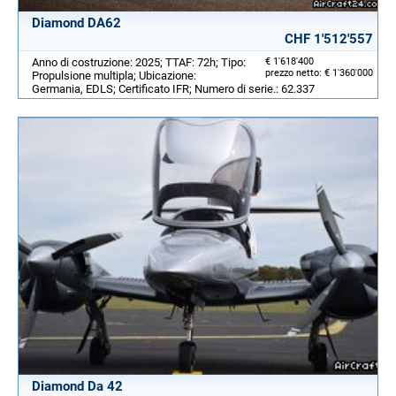
Diamond DA62
CHF 1'512'557
Anno di costruzione: 2025; TTAF: 72h; Tipo:
€ 1'618'400
prezzo netto: € 1'360'000
Propulsione multipla; Ubicazione:
Germania, EDLS; Certificato IFR; Numero di serie.: 62.337
Diamond Da 42