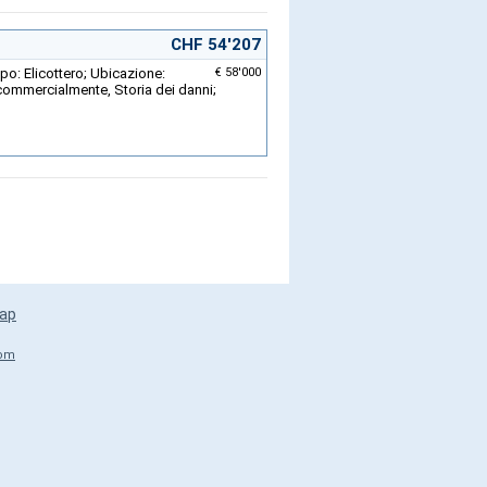
CHF 54'207
po: Elicottero; Ubicazione:
€ 58'000
 commercialmente, Storia dei danni;
ap
com