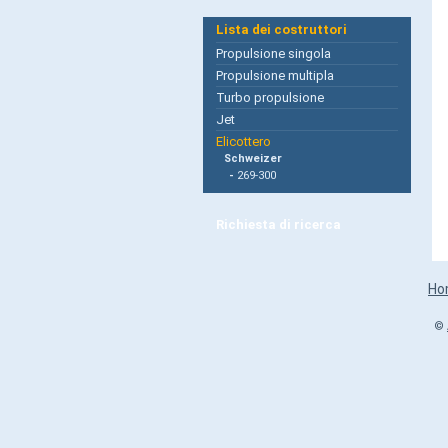
Lista dei costruttori
Propulsione singola
Propulsione multipla
Turbo propulsione
Jet
Elicottero
Schweizer
-
269-300
Richiesta di ricerca
Ho
©