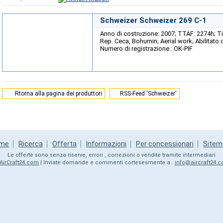
Schweizer Schweizer 269 C-1
Anno di costruzione: 2007; TTAF: 2274h; Ti
Rep. Ceca, Bohumin; Aerial work; Abilitato
Numero di registrazione.: OK-PIF
Rtorna alla pagina dei produttori
RSS-Feed 'Schweizer'
me
Ricerca
Offerta
Informazioni
Per concessionari
Sitem
Le offerte sono senza riserve, errori , correzioni o vendite tramite intermediari
AirCraft24.com
| Inviate domande e commenti cortesesmente a :
info@aircraft24.