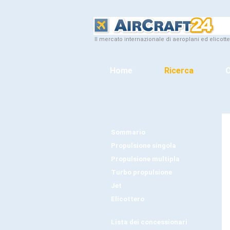
Il mercato internazionale di aeroplani ed elicotte
Home
Ricerca
O
Sommario
Propulsione singola
Propulsione multipla
Turbo propulsione
Jet
Elicottero
Lista dei concessionari