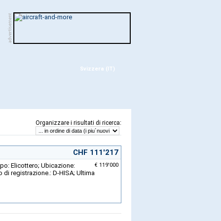
Svizzera (IT)
:
Organizzare i risultati di ricerca
CHF 111'217
po: Elicottero; Ubicazione:
€ 119'000
di registrazione.: D-HISA; Ultima