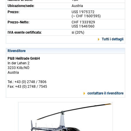
Ubicazione/sede:
Austria
Prezzo:
US$ 1'975'272
(~ CHF 1'600'595)
Prezzo-Netto:
CHF 1'333'829
US$ 1'646'060
IVA esente certificata:
si (20%)
Tutti i dettagli
Rivenditore
P&B Helitrade GmbH
In der Lehen 2
3233 Kilb/NÖ
Austria
Tel.: +43 (0) 2748 / 7806
Fax: +43 (0) 2748 / 7545
contattare il rivenditore