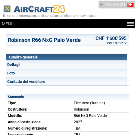
Svizzera (IT)
Il mercato internazionale di aeroplani ed elicotteri nuovi e usati
MENU
CHF 1'600'595
Robinson R66 NxG Palo Verde
US$ 1'975'272
Quadro generale
Dettagli
Foto
Contatto del venditore
Sommario
Tipo:
Elicottero (Turbina)
Costruttore:
Robinson
Modello:
R66 NxG Palo Verde
Anno di costruzione:
2027
Numero di registrazione:
TBA
Numero di serie:
TBA