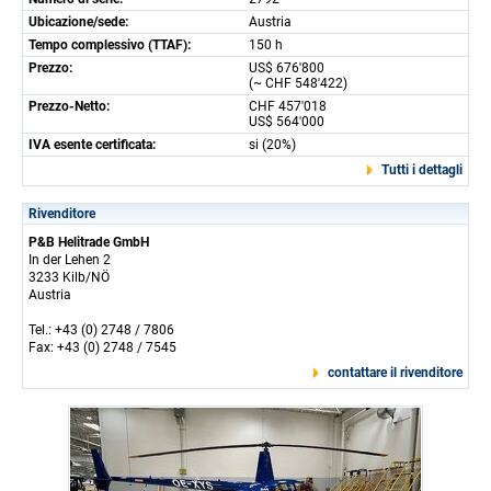
Ubicazione/sede:
Austria
Tempo complessivo (TTAF):
150 h
Prezzo:
US$ 676'800
(~ CHF 548'422)
Prezzo-Netto:
CHF 457'018
US$ 564'000
IVA esente certificata:
si (20%)
Tutti i dettagli
Rivenditore
P&B Helitrade GmbH
In der Lehen 2
3233 Kilb/NÖ
Austria
Tel.: +43 (0) 2748 / 7806
Fax: +43 (0) 2748 / 7545
contattare il rivenditore