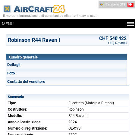
Svizzera (IT)
Il mercato internazionale di aeroplani ed elicotteri nuovi e usati
MENU
CHF 548'422
Robinson R44 Raven I
US$ 676'800
Quadro generale
Dettagli
Foto
Contatto del venditore
Sommario
Tipo:
Elicottero (Motore a Pistoni)
Costruttore:
Robinson
Modello:
R44 Raven I
Anno di costruzione:
2024
Numero di registrazione:
OE-XYS
Numero di serie:
2792