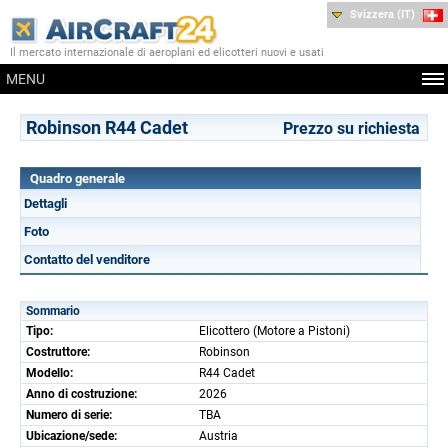
Svizzera (IT)
Il mercato internazionale di aeroplani ed elicotteri nuovi e usati
MENU
Robinson R44 Cadet
Prezzo su richiesta
Quadro generale
Dettagli
Foto
Contatto del venditore
Sommario
Tipo:
Elicottero (Motore a Pistoni)
Costruttore:
Robinson
Modello:
R44 Cadet
Anno di costruzione:
2026
Numero di serie:
TBA
Ubicazione/sede:
Austria