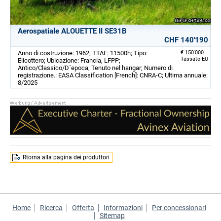
Aerospatiale ALOUETTE II SE31B
CHF 140'190
Anno di costruzione: 1962; TTAF: 11500h; Tipo:
€ 150'000
Tassato EU
Elicottero; Ubicazione: Francia, LFPP;
Antico/Classico/D´epoca; Tenuto nel hangar; Numero di
registrazione.: EASA Classification [French]: CNRA-C; Ultima annuale:
8/2025
Rtorna alla pagina dei produttori
Home
Ricerca
Offerta
Informazioni
Per concessionari
Sitemap