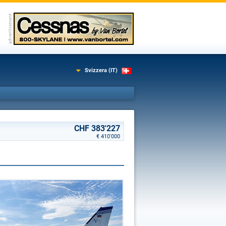
Svizzera (IT)
CHF 383'227
€ 410'000