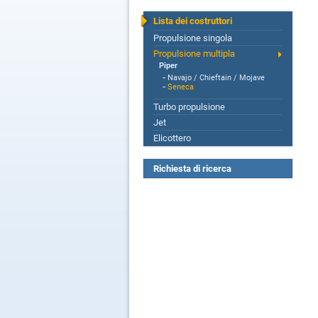
Lista dei costruttori
Propulsione singola
Propulsione multipla
Piper
-
Navajo / Chieftain / Mojave
-
Seneca
Turbo propulsione
Jet
Elicottero
Richiesta di ricerca