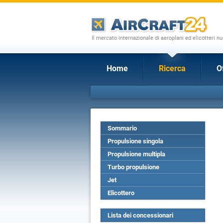
Il mercato internazionale di aeroplani ed elicotteri nu
Home
Ricerca
O
Sommario
Propulsione singola
Propulsione multipla
Turbo propulsione
Jet
Elicottero
Lista dei concessionari