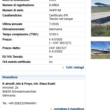
Anno di costruzione:
2000
Numero di registrazione:
D-GREA
Numero di serie:
3449168
Caratteristiche:
Certificato IFR
Tenuto nel hangar
Ultima annuale:
7/2026
Ubicazione/sede:
Germania
Tempo complessivo (TTAF):
3100 h
Prezzo:
€ 410'000
(~ CHF 383'227)
Prezzo-Netto:
CHF 383'227
€ 410'000
EU IVA Tassata:
no
IVA esente certificata:
no
Tutti i dettagli
Rivenditore
K-aircraft Jets & Props, Inh. Klaus Kuehl
Imhofstr. 2b
86830 Schwabmuenchen
Germania
Tel.: +49 (0)82329964961
contattare il rivenditore