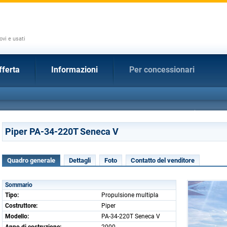
ovi e usati
fferta
Informazioni
Per concessionari
Piper PA-34-220T Seneca V
Quadro generale
Dettagli
Foto
Contatto del venditore
Sommario
Tipo:
Propulsione multipla
Costruttore:
Piper
Modello:
PA-34-220T Seneca V