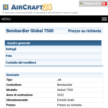
Svizzera (IT)
Il mercato internazionale di aeroplani ed elicotteri nuovi e usati
MENU
Bombardier Global 7500
Prezzo su richiesta
Quadro generale
Dettagli
Foto
Contatto del venditore
Sommario
Tipo:
Jet
Costruttore:
Bombardier
Modello:
Global 7500
Anno di costruzione:
2022
Ubicazione/sede:
Emirati Arabi
Prezzo:
Prezzo su richiesta