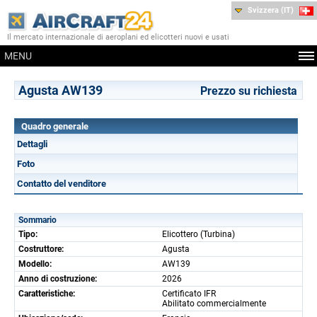
Svizzera (IT)
Il mercato internazionale di aeroplani ed elicotteri nuovi e usati
MENU
Agusta AW139
Prezzo su richiesta
Quadro generale
Dettagli
Foto
Contatto del venditore
Sommario
Tipo:
Elicottero (Turbina)
Costruttore:
Agusta
Modello:
AW139
Anno di costruzione:
2026
Caratteristiche:
Certificato IFR
Abilitato commercialmente