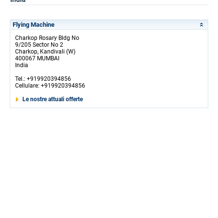
Flying Machine
Charkop Rosary Bldg No
9/205 Sector No 2
Charkop, Kandivali (W)
400067 MUMBAI
India
Tel.: +919920394856
Cellulare: +919920394856
Le nostre attuali offerte