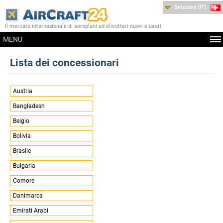
Svizzera (IT)
Il mercato internazionale di aeroplani ed elicotteri nuovi e usati
MENU
Lista dei concessionari
Austria
Bangladesh
Belgio
Bolivia
Brasile
Bulgaria
Comore
Danimarca
Emirati Arabi