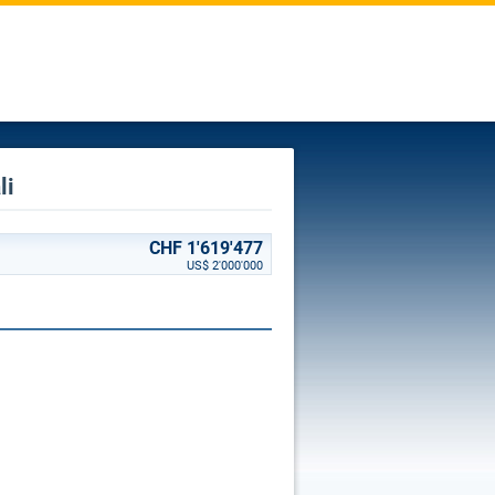
li
CHF 1'619'477
US$ 2'000'000