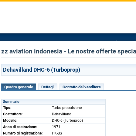
zz aviation indonesia - Le nostre offerte specia
Dehavilland DHC-6 (Turboprop)
Quadro generale
Dettagli
Contatto del venditore
Sommario
Tipo:
Turbo propulsione
Costruttore:
Dehavilland
Modello:
DHC-6 (Turboprop)
Anno di costruzione:
1971
Numero di registrazione:
PK-BS