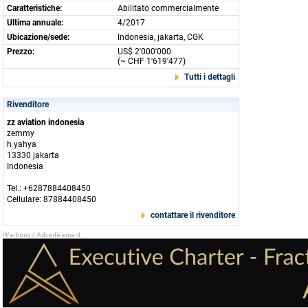
Caratteristiche:
Abilitato commercialmente
Ultima annuale:
4/2017
Ubicazione/sede:
Indonesia, jakarta, CGK
Prezzo:
US$ 2'000'000
(~ CHF 1'619'477)
Tutti i dettagli
Rivenditore
zz aviation indonesia
zemmy
h.yahya
13330 jakarta
Indonesia
Tel.: +6287884408450
Cellulare: 87884408450
contattare il rivenditore