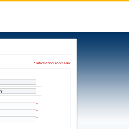
* Informazioni necessarie
ry
*
*
*