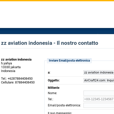
zz aviation indonesia - Il nostro contatto
zz aviation indonesia
Inviare Email/posta elettronica
h.yahya
13330 jakarta
Indonesia
a:
zz aviation indonesia
Tel.: +6287884408450
Oggetto:
AirCraft24.com: Inqui
Cellulare: 87884408450
Mittente
:
Nome
:
Tel.
:
Email/posta elettronica
:
Il suo messaggio