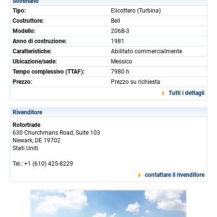
Sommario
Tipo:
Elicottero (Turbina)
Costruttore:
Bell
Modello:
206B-3
Anno di costruzione:
1981
Caratteristiche:
Abilitato commercialmente
Ubicazione/sede:
Messico
Tempo complessivo (TTAF):
7980 h
Prezzo:
Prezzo su richiesta
Tutti i dettagli
Rivenditore
Rotortrade
630 Churchmans Road, Suite 103
Newark, DE 19702
Stati Uniti
Tel.: +1 (610) 425-8229
contattare il rivenditore