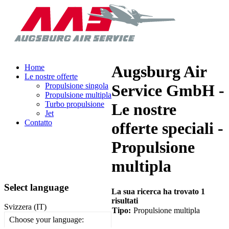
Augsburg Air
Home
Le nostre offerte
Propulsione singola
Service GmbH -
Propulsione multipla
Turbo propulsione
Le nostre
Jet
Contatto
offerte speciali -
Propulsione
multipla
Select language
La sua ricerca ha trovato 1
risultati
Svizzera (IT)
Tipo:
Propulsione multipla
Choose your language: