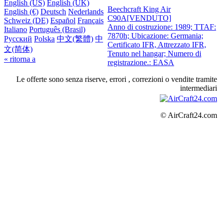
English (US)
English (UK)
Beechcraft King Air
English (€)
Deutsch
Nederlands
C90A
[VENDUTO]
Schweiz (DE)
Español
Français
Anno di costruzione: 1989; TTAF:
Italiano
Português (Brasil)
7870h; Ubicazione: Germania;
Русский
Polska
中文(繁體)
中
Certificato IFR, Attrezzato IFR,
文(简体)
Tenuto nel hangar; Numero di
« ritorna a
registrazione.: EASA
Le offerte sono senza riserve, errori , correzioni o vendite tramite
intermediari
© AirCraft24.com