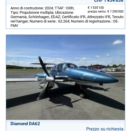
CHF 1'434'858
Anno di costruzione: 2024; TTAF: 100h;
€ 1'535'100
prezzo netto: € 1'290'000
Tipo: Propulsione multipla; Ubicazione:
Germania, Schönhagen, EDAZ; Certificato IFR, Attrezzato IFR, Tenuto
nel hangar; Numero di serie.: 62.264; Numero di registrazione.: OE-
FMV
Diamond DA62
Prezzo su richiesta