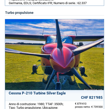
Germania, EDLS; Certificato IFR; Numero di serie.: 62.337
Turbo propulsione
Cessna P-210 Turbine Silver Eagle
CHF 821'985
Anno di costruzione: 1980; TTAF: 3500h;
€ 879'410
prezzo netto: € 739'000
Tipo: Turbo propulsione; Ubicazione: