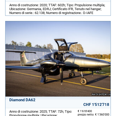
Anno di costruzione: 2020; TTAF: 602h; Tipo: Propulsione multipla;
Ubicazione: Germania, EDRJ; Certificato IFR, Tenuto nel hangar;
Numero di serie.: 62.138; Numero di registrazione.: D-IAFE
Diamond DA62
CHF 1'512'718
Anno di costruzione: 2025; TTAF: 72h; Tipo:
€ 1'618'400
prezzo netto: € 1'360'000
Propulsione multipla; Ubicazione: