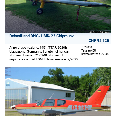
Dehavilland DHC-1 MK-22 Chipmunk
CHF 92'525
Anno di costruzione: 1951; TTAF: 9020h;
€ 99'000
Tassato EU
Ubicazione: Germania; Tenuto nel hangar;
prezzo netto: € 99'000
Numero di serie.: C1-0248; Numero di
registrazione.: D-EFOM; Ultima annuale: 2/2025