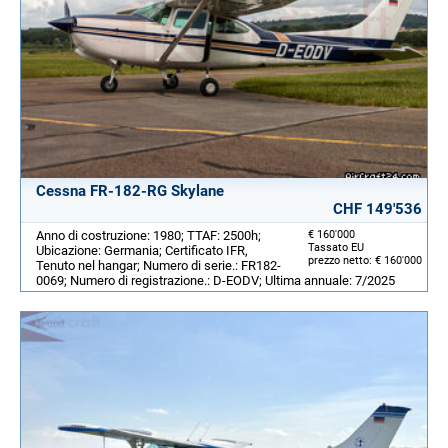
Cessna FR-182-RG Skylane
CHF 149'536
Anno di costruzione: 1980; TTAF: 2500h;
€ 160'000
Tassato EU
Ubicazione: Germania; Certificato IFR,
prezzo netto: € 160'000
Tenuto nel hangar; Numero di serie.: FR182-
0069; Numero di registrazione.: D-EODV; Ultima annuale: 7/2025