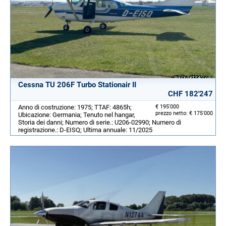
Cessna TU 206F Turbo Stationair II
CHF 182'247
Anno di costruzione: 1975; TTAF: 4865h;
€ 195'000
prezzo netto: € 175'000
Ubicazione: Germania; Tenuto nel hangar,
Storia dei danni; Numero di serie.: U206-02990; Numero di
registrazione.: D-EISQ; Ultima annuale: 11/2025