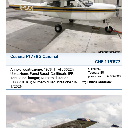
Cessna F177RG Cardinal
CHF 119'872
Anno di costruzione: 1978; TTAF: 3022h;
€ 128'260
Tassato EU
Ubicazione: Paesi Bassi; Certificato IFR,
prezzo netto: € 106'000
Tenuto nel hangar; Numero di serie.:
F177RG0167; Numero di registrazione.: D-EICY; Ultima annuale:
1/2026