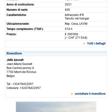
Anno di costruzione:
2021
Numero di serie:
430
Caratteristiche:
Attrezzato IFR
Tenuto nel hangar
Ubicazione/sede:
Rep. Ceca, LKVM
Tempo complessivo (TTAF):
574 h
Prezzo:
€ 290'000
(~ CHF 271'034)
Tutti i dettagli
Rivenditore
JMB Aircraft
Jean-Marie Guisset
Rue Cache-Lannoy 6
7750 Mont-de-l'Enclus
Belgio
Tel.: +32478422097
Cellulare: +32478422097
contattare il rivenditore