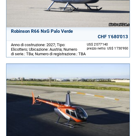
Robinson R66 NxG Palo Verde
CHF 1'680'013
Anno di costruzione: 2027; Tipo:
US$ 2'077'140
prezzo netto: US$ 1'730'950
Elicottero; Ubicazione: Austria; Numero
di serie.: TBa; Numero di registrazione.: TBA