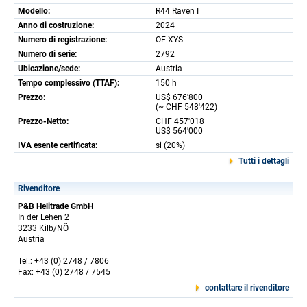
Modello:
R44 Raven I
Anno di costruzione:
2024
Numero di registrazione:
OE-XYS
Numero di serie:
2792
Ubicazione/sede:
Austria
Tempo complessivo (TTAF):
150 h
Prezzo:
US$ 676'800
(~ CHF 548'422)
Prezzo-Netto:
CHF 457'018
US$ 564'000
IVA esente certificata:
si (20%)
Tutti i dettagli
Rivenditore
P&B Helitrade GmbH
In der Lehen 2
3233 Kilb/NÖ
Austria
Tel.: +43 (0) 2748 / 7806
Fax: +43 (0) 2748 / 7545
contattare il rivenditore