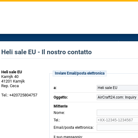
Heli sale EU - Il nostro contatto
Heli sale EU
Inviare Email/posta elettronica
Kamýk 40
41201 Kamýk
Rep. Ceca
a:
Heli sale EU
Tel.: +420725804757
Oggetto:
AirCraft24.com: Inquiry
Mittente
:
Nome
:
Tel.
:
Email/posta elettronica
:
Il suo messaggio