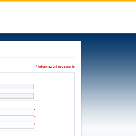
* Informazioni necessarie
*
*
*