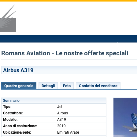
Romans Aviation - Le nostre offerte speciali
Airbus A319
Quadro generale
Dettagli
Foto
Contatto del venditore
Sommario
Tipo:
Jet
Costruttore:
Airbus
Modello:
A319
Anno di costruzione:
2019
Ubicazione/sede:
Emirati Arabi