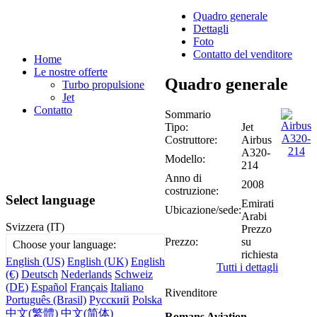
Quadro generale
Dettagli
Foto
Contatto del venditore
Home
Le nostre offerte
Quadro generale
Turbo propulsione
Jet
Contatto
Sommario
Tipo:
Jet
Costruttore:
Airbus
A320-
Modello:
214
Anno di
2008
costruzione:
Select language
Emirati
Ubicazione/sede:
Arabi
Svizzera (IT)
Prezzo
Prezzo:
su
Choose your language:
richiesta
English (US)
English (UK)
English
Tutti i dettagli
(€)
Deutsch
Nederlands
Schweiz
(DE)
Español
Français
Italiano
Rivenditore
Português (Brasil)
Русский
Polska
中文(繁體)
中文(简体)
Romans Aviation