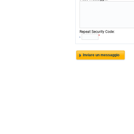
:
Repeat Security Code
*