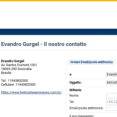
Evandro Gurgel - Il nostro contatto
Evandro Gurgel
Inviare Email/posta elettronica
Av. Santos Dumont,1001
18065-290 Sorocaba
Brasile
a:
Evandr
Tel.: 11943802500
Oggetto:
AirCraf
Cellulare: 11943802500
Mittente
https://www.helimarteaeronaves.com.br/
:
Nome
:
Tel.
:
Email/posta elettronica
:
Il suo messaggio