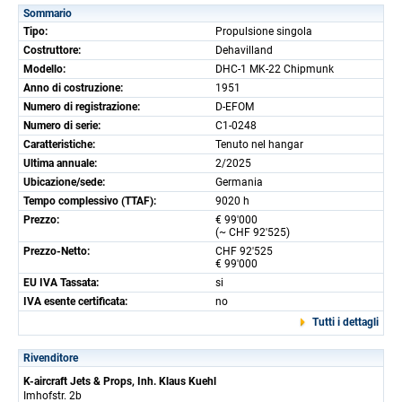
Sommario
Tipo:
Propulsione singola
Costruttore:
Dehavilland
Modello:
DHC-1 MK-22 Chipmunk
Anno di costruzione:
1951
Numero di registrazione:
D-EFOM
Numero di serie:
C1-0248
Caratteristiche:
Tenuto nel hangar
Ultima annuale:
2/2025
Ubicazione/sede:
Germania
Tempo complessivo (TTAF):
9020 h
Prezzo:
€ 99'000
(~ CHF 92'525)
Prezzo-Netto:
CHF 92'525
€ 99'000
EU IVA Tassata:
si
IVA esente certificata:
no
Tutti i dettagli
Rivenditore
K-aircraft Jets & Props, Inh. Klaus Kuehl
Imhofstr. 2b