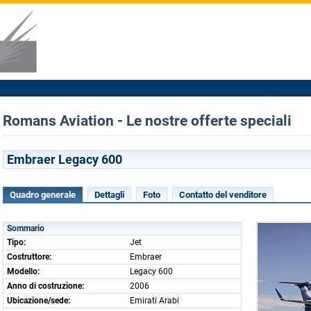
Romans Aviation - Le nostre offerte speciali
Embraer Legacy 600
Quadro generale
Dettagli
Foto
Contatto del venditore
Sommario
Tipo:
Jet
Costruttore:
Embraer
Modello:
Legacy 600
Anno di costruzione:
2006
Ubicazione/sede:
Emirati Arabi