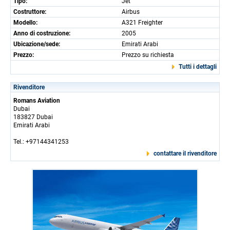
Tipo:
Jet
Costruttore:
Airbus
Modello:
A321 Freighter
Anno di costruzione:
2005
Ubicazione/sede:
Emirati Arabi
Prezzo:
Prezzo su richiesta
Tutti i dettagli
Rivenditore
Romans Aviation
Dubai
183827 Dubai
Emirati Arabi
Tel.: +97144341253
contattare il rivenditore