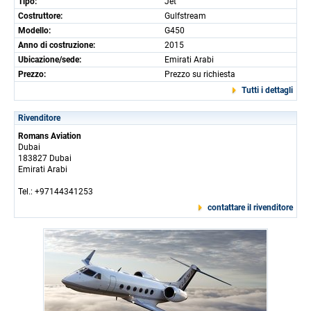
Tipo:
Jet
Costruttore:
Gulfstream
Modello:
G450
Anno di costruzione:
2015
Ubicazione/sede:
Emirati Arabi
Prezzo:
Prezzo su richiesta
Tutti i dettagli
Rivenditore
Romans Aviation
Dubai
183827 Dubai
Emirati Arabi
Tel.: +97144341253
contattare il rivenditore