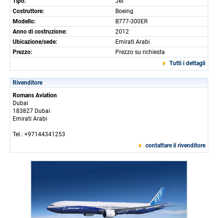
Tipo:
Jet
Costruttore:
Boeing
Modello:
B777-300ER
Anno di costruzione:
2012
Ubicazione/sede:
Emirati Arabi
Prezzo:
Prezzo su richiesta
Tutti i dettagli
Rivenditore
Romans Aviation
Dubai
183827 Dubai
Emirati Arabi
Tel.: +97144341253
contattare il rivenditore