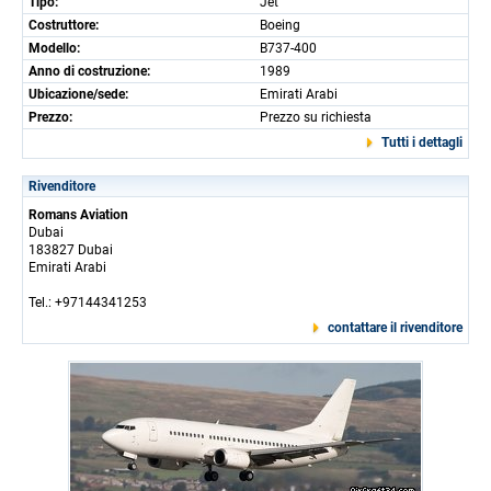
Tipo:
Jet
Costruttore:
Boeing
Modello:
B737-400
Anno di costruzione:
1989
Ubicazione/sede:
Emirati Arabi
Prezzo:
Prezzo su richiesta
Tutti i dettagli
Rivenditore
Romans Aviation
Dubai
183827 Dubai
Emirati Arabi
Tel.: +97144341253
contattare il rivenditore