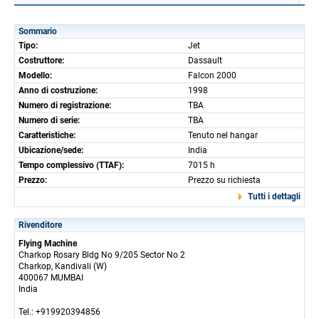
Sommario
Tipo:
Jet
Costruttore:
Dassault
Modello:
Falcon 2000
Anno di costruzione:
1998
Numero di registrazione:
TBA
Numero di serie:
TBA
Caratteristiche:
Tenuto nel hangar
Ubicazione/sede:
India
Tempo complessivo (TTAF):
7015 h
Prezzo:
Prezzo su richiesta
Tutti i dettagli
Rivenditore
Flying Machine
Charkop Rosary Bldg No 9/205 Sector No 2
Charkop, Kandivali (W)
400067 MUMBAI
India
Tel.: +919920394856