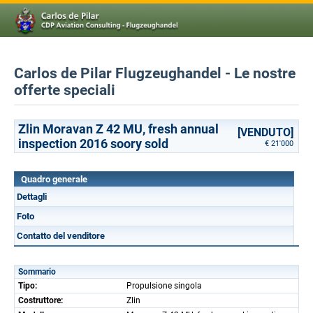
Carlos de Pilar Flugzeughandel - Le nostre
offerte speciali
Zlin Moravan Z 42 MU, fresh annual
[VENDUTO]
inspection 2016 soory sold
€ 21'000
Quadro generale
Dettagli
Foto
Contatto del venditore
Sommario
Tipo:
Propulsione singola
Costruttore:
Zlin