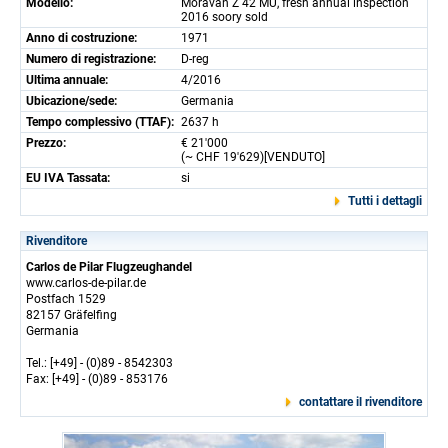
Modello:
Moravan Z 42 MU, fresh annual inspection
2016 soory sold
Anno di costruzione:
1971
Numero di registrazione:
D-reg
Ultima annuale:
4/2016
Ubicazione/sede:
Germania
Tempo complessivo (TTAF):
2637 h
Prezzo:
€ 21'000
(~ CHF 19'629)[VENDUTO]
EU IVA Tassata:
si
Tutti i dettagli
Rivenditore
Carlos de Pilar Flugzeughandel
www.carlos-de-pilar.de
Postfach 1529
82157 Gräfelfing
Germania
Tel.: [+49] - (0)89 - 8542303
Fax: [+49] - (0)89 - 853176
contattare il rivenditore