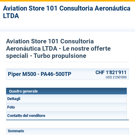
Aviation Store 101 Consultoria Aeronáutica
LTDA
Aviation Store 101 Consultoria
Aeronáutica LTDA - Le nostre offerte
speciali - Turbo propulsione
CHF 1'821'911
Piper M500 - PA46-500TP
US$ 2'250'000
Quadro generale
Dettagli
Foto
Contatto del venditore
Sommario