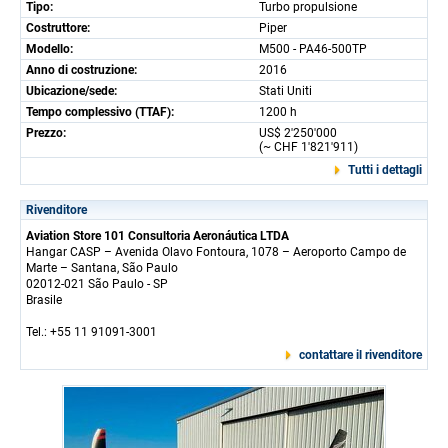
Tipo:
Turbo propulsione
Costruttore:
Piper
Modello:
M500 - PA46-500TP
Anno di costruzione:
2016
Ubicazione/sede:
Stati Uniti
Tempo complessivo (TTAF):
1200 h
Prezzo:
US$ 2'250'000
(~ CHF 1'821'911)
Tutti i dettagli
Rivenditore
Aviation Store 101 Consultoria Aeronáutica LTDA
Hangar CASP – Avenida Olavo Fontoura, 1078 – Aeroporto Campo de
Marte – Santana, São Paulo
02012-021 São Paulo - SP
Brasile
Tel.: +55 11 91091-3001
contattare il rivenditore